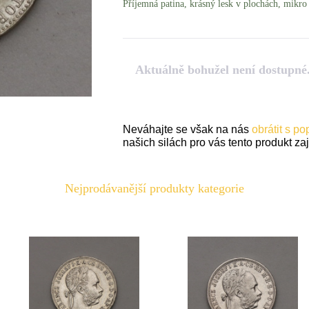
Příjemná patina, krásný lesk v plochách, mikro 
Aktuálně bohužel není dostupné
Neváhajte se však na nás
obrátit s p
našich silách pro vás tento produkt zaji
Nejprodávanější produkty kategorie