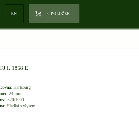
EN
0 POLOŽEK
 FJ I. 1858 E
covna:
Karlsburg
měr:
24 mm
ost:
520/1000
na:
Hladká s vlysem