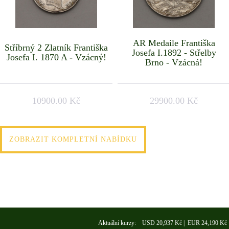
AR Medaile Františka
Stříbrný 2 Zlatník Františka
Josefa I.1892 - Střelby
Josefa I. 1870 A - Vzácný!
Brno - Vzácná!
10900.00 Kč
29900.00 Kč
ZOBRAZIT KOMPLETNÍ NABÍDKU
Aktuální kurzy: USD 20,937 Kč | EUR 24,190 Kč