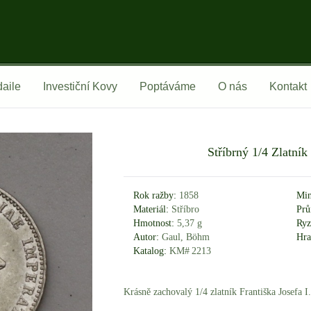
aile
Investiční Kovy
Poptáváme
O nás
Kontakt
Stříbrný 1/4 Zlatník
Rok ražby:
1858
Min
Materiál:
Stříbro
Prů
Hmotnost:
5,37 g
Ryz
Autor:
Gaul, Böhm
Hra
Katalog:
KM# 2213
Krásně zachovalý 1/4 zlatník Františka Josefa I.