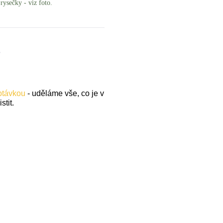
rysečky - viz foto.
.
optávkou
- uděláme vše, co je v
stit.