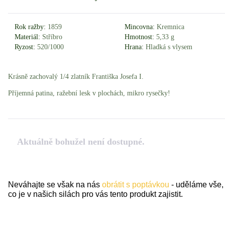
Rok ražby:
1859
Mincovna:
Kremnica
Materiál:
Stříbro
Hmotnost:
5,33 g
Ryzost:
520/1000
Hrana:
Hladká s vlysem
Krásně zachovalý 1/4 zlatník Františka Josefa I.
Příjemná patina, ražební lesk v plochách, mikro rysečky!
Aktuálně bohužel není dostupné.
Neváhajte se však na nás
obrátit s poptávkou
- uděláme vše,
co je v našich silách pro vás tento produkt zajistit.