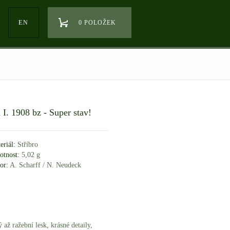
EN
0 POLOŽEK
 I. 1908 bz - Super stav!
eriál:
Stříbro
tnost:
5,02 g
or:
A. Scharff / N. Neudeck
až ražební lesk, krásné detaily,