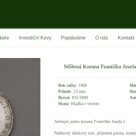
aile
Investiční Kovy
Poptáváme
O nás
Kontakt
Stříbrná Koruna Františka Josefa
Rok ražby:
1908
Mat
Průměr:
23 mm
Hmo
Ryzost:
835/1000
Aut
Hrana:
Hladká s vlysem
Jubilejní jedna koruna Františka Josefa I.
Nádherný sbírkový stav, příjemná patina, krásný 