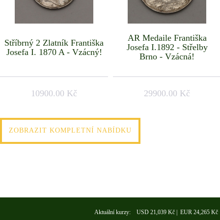
AR Medaile Františka
Stříbrný 2 Zlatník Františka
Josefa I.1892 - Střelby
Josefa I. 1870 A - Vzácný!
Brno - Vzácná!
10900.00 Kč
29900.00 Kč
ZOBRAZIT KOMPLETNÍ NABÍDKU
Aktuální kurzy: USD 21,039 Kč | EUR 24,265 Kč