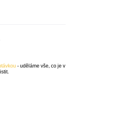
.
optávkou
- uděláme vše, co je v
stit.