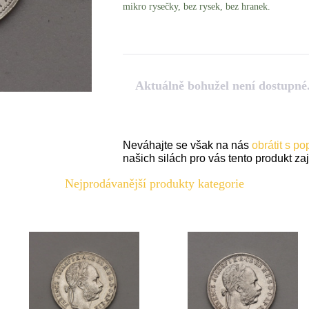
mikro rysečky, bez rysek, bez hranek.
Aktuálně bohužel není dostupné
Neváhajte se však na nás
obrátit s p
našich silách pro vás tento produkt zaji
Nejprodávanější produkty kategorie