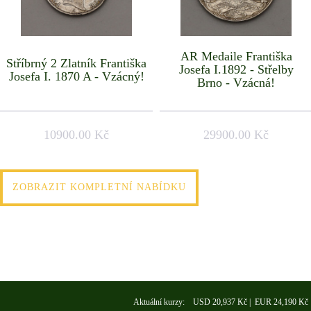
AR Medaile Františka
Stříbrný 2 Zlatník Františka
Josefa I.1892 - Střelby
Josefa I. 1870 A - Vzácný!
Brno - Vzácná!
10900.00 Kč
29900.00 Kč
ZOBRAZIT KOMPLETNÍ NABÍDKU
Aktuální kurzy: USD 20,937 Kč | EUR 24,190 Kč