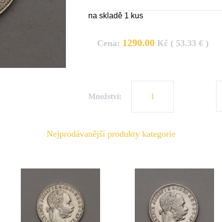
na skladě 1 kus
1290.00
Cena:
Kč ( 53.33 € )
Množství:
Nejprodávanější produkty kategorie