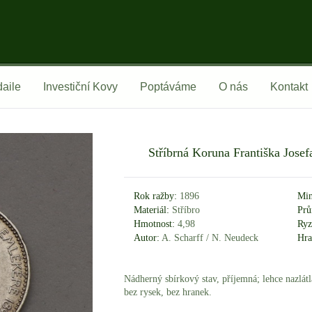
aile
Investiční Kovy
Poptáváme
O nás
Kontakt
Stříbrná Koruna Františka Jose
Rok ražby:
1896
Min
Materiál:
Stříbro
Prů
Hmotnost:
4,98
Ryz
Autor:
A. Scharff / N. Neudeck
Hra
Nádherný sbírkový stav, příjemná; lehce nazlátl
bez rysek, bez hranek.