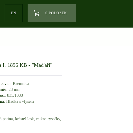
EN
0 POLOŽEK
fa I. 1896 KB - "Maďaři"
covna:
Kremnica
měr:
23 mm
ost:
835/1000
na:
Hladká s vlysem
á patina, krásný lesk, mikro rysečky,