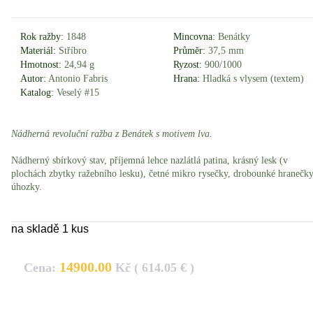
Rok ražby:
1848
Mincovna:
Benátky
Materiál:
Stříbro
Průměr:
37,5 mm
Hmotnost:
24,94 g
Ryzost:
900/1000
Autor:
Antonio Fabris
Hrana:
Hladká s vlysem (textem)
Katalog:
Veselý #15
Nádherná revoluční ražba z Benátek s motivem lva.
Nádherný sbírkový stav, příjemná lehce nazlátlá patina, krásný lesk (v
plochách zbytky ražebního lesku), četné mikro rysečky, drobounké hranečky
úhozky.
na skladě 1 kus
14900.00
Cena:
Kč ( 614.05 € )