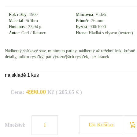
Rok ražby:
1900
Mincovna:
Vídeň
Materiál:
Stříbro
Průměr:
36 mm
Hmotnost:
23,94 g
Ryzost:
900/1000
Autor:
Gerl / Reisner
Hrana:
Hladká s vlysem (textem)
Nádherný sbírkový stav, minimum patiny, nádherný až ražební lesk, krásné
detaily, mikro rysečky; pár výraznějších ryseček, bez hranek.
na skladě 1 kus
4990.00
Cena:
Kč ( 205.65 € )
Do Košíku:
Množství: