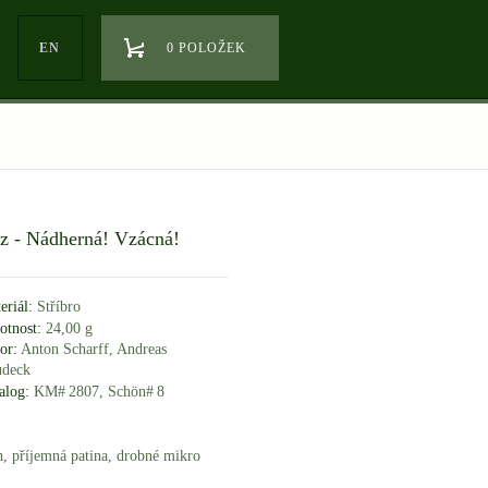
EN
0 POLOŽEK
bz - Nádherná! Vzácná!
eriál:
Stříbro
tnost:
24,00 g
or:
Anton Scharff, Andreas
deck
alog:
KM# 2807, Schön# 8
h, příjemná patina, drobné mikro