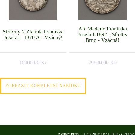
AR Medaile Františka
Stříbrný 2 Zlatník Františka
Josefa I.1892 - Střelby
Josefa I. 1870 A - Vzácný!
Brno - Vzácná!
10900.00 Kč
29900.00 Kč
ZOBRAZIT KOMPLETNÍ NABÍDKU
Aktuální kurzy: USD 20,937 Kč | EUR 24,190 Kč