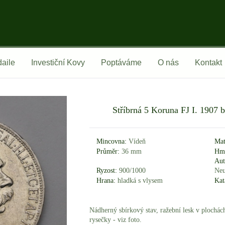
aile
Investiční Kovy
Poptáváme
O nás
Kontakt
Stříbrná 5 Koruna FJ I. 1907 
Mincovna:
Vídeň
Mat
Průměr:
36 mm
Hmo
Aut
Ryzost:
900/1000
Neu
Hrana:
hladká s vlysem
Kat
Nádherný sbírkový stav, ražební lesk v plochác
rysečky - viz foto.