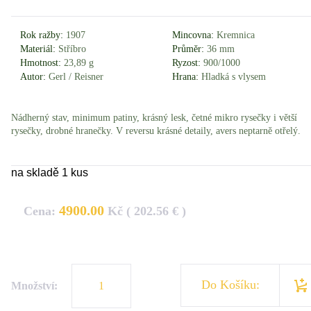
Rok ražby:
1907
Mincovna:
Kremnica
Materiál:
Stříbro
Průměr:
36 mm
Hmotnost:
23,89 g
Ryzost:
900/1000
Autor:
Gerl / Reisner
Hrana:
Hladká s vlysem
Nádherný stav, minimum patiny, krásný lesk, četné mikro rysečky i větší
rysečky, drobné hranečky. V reversu krásné detaily, avers neptarně otřelý.
na skladě 1 kus
4900.00
Cena:
Kč ( 202.56 € )
Do Košíku:
Množství: