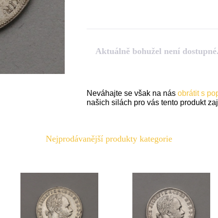
Aktuálně bohužel není dostupné
Neváhajte se však na nás
obrátit s p
našich silách pro vás tento produkt zaji
Nejprodávanější produkty kategorie