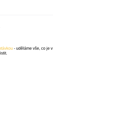
.
optávkou
- uděláme vše, co je v
stit.