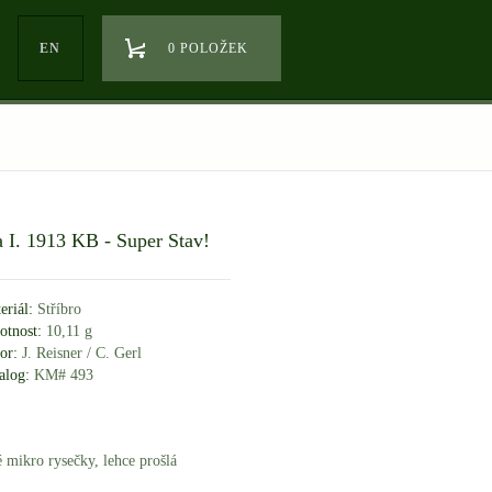
EN
0 POLOŽEK
a I. 1913 KB - Super Stav!
eriál:
Stříbro
tnost:
10,11 g
or:
J. Reisner / C. Gerl
alog:
KM# 493
é mikro rysečky, lehce prošlá