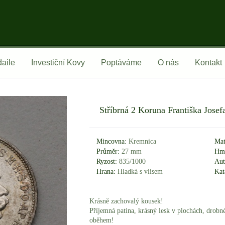
aile
Investiční Kovy
Poptáváme
O nás
Kontakt
Stříbrná 2 Koruna Františka Josef
Mincovna:
Kremnica
Mat
Průměr:
27 mm
Hmo
Ryzost:
835/1000
Aut
Hrana:
Hladká s vlisem
Kat
Krásně zachovalý kousek!
Příjemná patina, krásný lesk v plochách, drobn
oběhem!