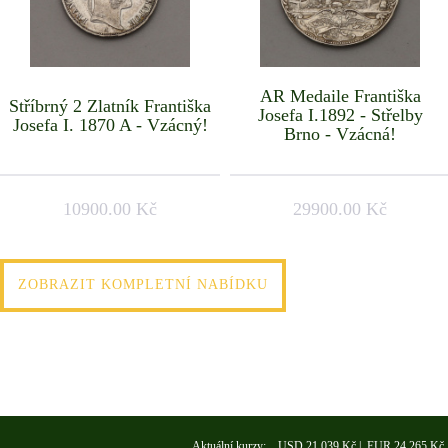
AR Medaile Františka
Stříbrný 2 Zlatník Františka
Josefa I.1892 - Střelby
Josefa I. 1870 A - Vzácný!
Brno - Vzácná!
10900.00 Kč
29900.00 Kč
ZOBRAZIT KOMPLETNÍ NABÍDKU
Aktuální kurzy: USD 21,039 Kč | EUR 24,265 Kč