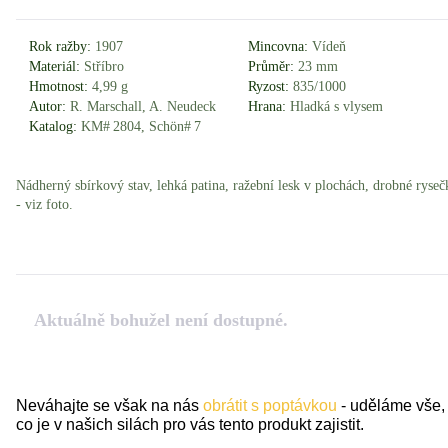
Rok ražby:
1907
Mincovna:
Vídeň
Materiál:
Stříbro
Průměr:
23 mm
Hmotnost:
4,99 g
Ryzost:
835/1000
Autor:
R. Marschall, A. Neudeck
Hrana:
Hladká s vlysem
Katalog:
KM# 2804, Schön# 7
Nádherný sbírkový stav, lehká patina, ražební lesk v plochách, drobné ryseč
- viz foto.
Aktuálně bohužel není dostupné.
Neváhajte se však na nás
obrátit s poptávkou
- uděláme vše,
co je v našich silách pro vás tento produkt zajistit.