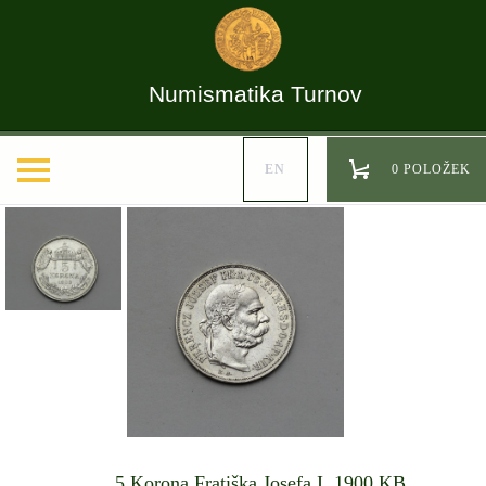
Numismatika Turnov
EN
0 POLOŽEK
5 Korona Fratiška Josefa I. 1900 KB