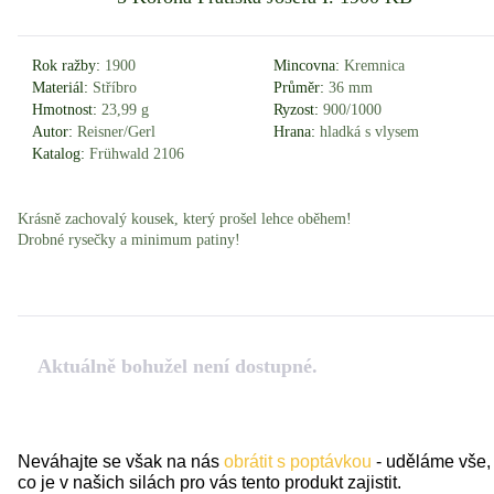
Rok ražby:
1900
Mincovna:
Kremnica
Materiál:
Stříbro
Průměr:
36 mm
Hmotnost:
23,99 g
Ryzost:
900/1000
Autor:
Reisner/Gerl
Hrana:
hladká s vlysem
Katalog:
Frühwald 2106
Krásně zachovalý kousek, který prošel lehce oběhem!
Drobné rysečky a minimum patiny!
Aktuálně bohužel není dostupné.
Neváhajte se však na nás
obrátit s poptávkou
- uděláme vše,
co je v našich silách pro vás tento produkt zajistit.