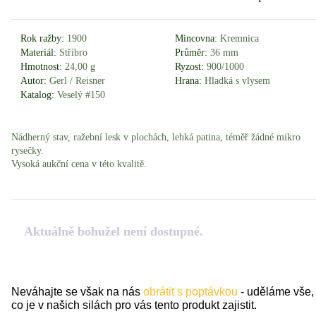
Rok ražby:
1900
Mincovna:
Kremnica
Materiál:
Stříbro
Průměr:
36 mm
Hmotnost:
24,00 g
Ryzost:
900/1000
Autor:
Gerl / Reisner
Hrana:
Hladká s vlysem
Katalog:
Veselý #150
Nádherný stav, ražební lesk v plochách, lehká patina, téměř žádné mikro
rysečky.
Vysoká aukční cena v této kvalitě.
Aktuálně bohužel není dostupné.
Neváhajte se však na nás
obrátit s poptávkou
- uděláme vše,
co je v našich silách pro vás tento produkt zajistit.