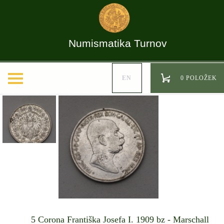
Numismatika Turnov
EN
0 POLOŽEK
5 Corona Františka Josefa I. 1909 bz - Marschall