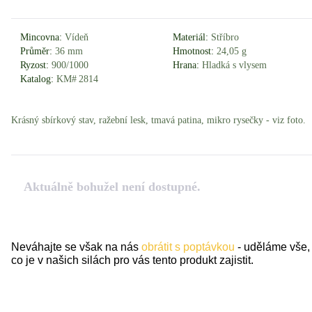
Mincovna:
Vídeň
Materiál:
Stříbro
Průměr:
36 mm
Hmotnost:
24,05 g
Ryzost:
900/1000
Hrana:
Hladká s vlysem
Katalog:
KM# 2814
Krásný sbírkový stav, ražební lesk, tmavá patina, mikro rysečky - viz foto.
Aktuálně bohužel není dostupné.
Neváhajte se však na nás
obrátit s poptávkou
- uděláme vše,
co je v našich silách pro vás tento produkt zajistit.