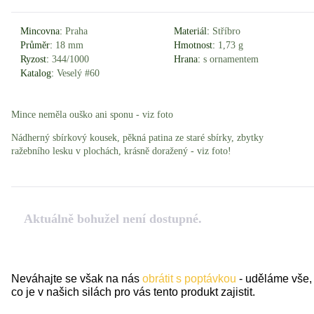
Mincovna:
Praha
Materiál:
Stříbro
Průměr:
18 mm
Hmotnost:
1,73 g
Ryzost:
344/1000
Hrana:
s ornamentem
Katalog:
Veselý #60
Mince neměla ouško ani sponu - viz foto
Nádherný sbírkový kousek, pěkná patina ze staré sbírky, zbytky
ražebního lesku v plochách, krásně doražený - viz foto!
Aktuálně bohužel není dostupné.
Neváhajte se však na nás
obrátit s poptávkou
- uděláme vše,
co je v našich silách pro vás tento produkt zajistit.