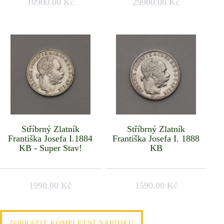
10900.00 Kč
29900.00 Kč
Stříbrný Zlatník
Stříbrný Zlatník
Františka Josefa I.1884
Františka Josefa I. 1888
KB - Super Stav!
KB
1990.00 Kč
1590.00 Kč
ZOBRAZIT KOMPLETNÍ NABÍDKU