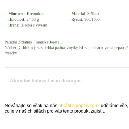
Mincovna:
Kremnica
Materiál:
Stříbro
Hmotnost:
24,68 g
Ryzost:
900/1000
Hrana:
Hladká s vlysem
Parádní 2 zlatník Františka Josefa I.
Nádherný sbírkový stav, lehká patina, zbytky RL v plochách, zcela nepatrné
rysečky
Aktuálně bohužel není dostupné.
Neváhajte se však na nás
obrátit s poptávkou
- uděláme vše,
co je v našich silách pro vás tento produkt zajistit.