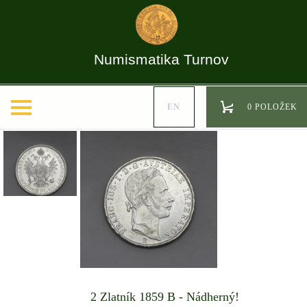
Numismatika Turnov
EN
0 POLOŽEK
2 Zlatník 1859 B - Nádherný!