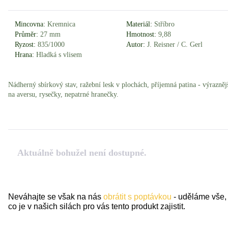
Mincovna:
Kremnica
Materiál:
Stříbro
Průměr:
27 mm
Hmotnost:
9,88
Ryzost:
835/1000
Autor:
J. Reisner / C. Gerl
Hrana:
Hladká s vlisem
Nádherný sbírkový stav, ražební lesk v plochách, příjemná patina - výrazněj
na aversu, rysečky, nepatrné hranečky.
Aktuálně bohužel není dostupné.
Neváhajte se však na nás
obrátit s poptávkou
- uděláme vše,
co je v našich silách pro vás tento produkt zajistit.