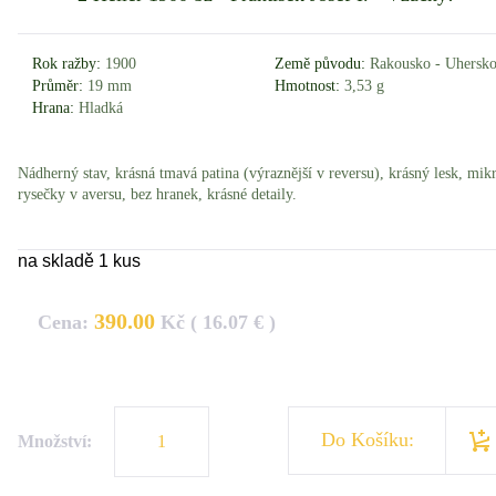
Rok ražby:
1900
Země původu:
Rakousko - Uhersk
Průměr:
19 mm
Hmotnost:
3,53 g
Hrana:
Hladká
Nádherný stav, krásná tmavá patina (výraznější v reversu), krásný lesk, mik
rysečky v aversu, bez hranek, krásné detaily.
na skladě 1 kus
390.00
Cena:
Kč ( 16.07 € )
Do Košíku:
Množství: