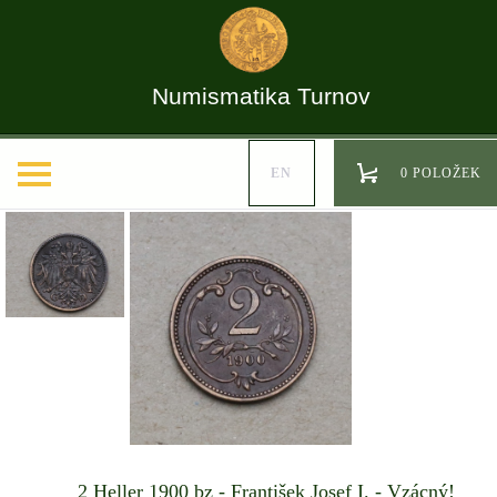
Numismatika Turnov
EN
0 POLOŽEK
2 Heller 1900 bz - František Josef I. - Vzácný!