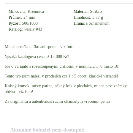
Mincovna:
Kremnica
Materiál:
Stříbro
Průměr:
24 mm
Hmotnost:
3,77 g
Ryzost:
500/1000
Hrana:
s ornamentem
Katalog:
Veselý #43
Mince neměla ouško ani sponu - viz foto
Vysoká katalogová cena až 13.000 Kč!
Jde o variantu s rozestoupenými číslicemi v nominálu 1 0 místo 10!
Tento typ jsem nalezl v prodejích cca 1 : 5 oproti klasické variantě!
Krásný kousek, místy patina, pěkný lesk v plochách, mince nese známky
oběhu - viz foto!
Za originalitu a autentičnost ručím okamžitým vrácením peněz !
Aktuálně bohužel není dostupné.