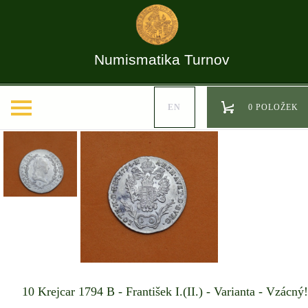
Numismatika Turnov
EN
0 POLOŽEK
10 Krejcar 1794 B - František I.(II.) - Varianta - Vzácný!