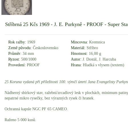
Stříbrná 25 Kčs 1969 - J. E. Purkyně - PROOF - Super Sta
Rok ražby:
1969
Mincovna:
Kremnica
Země původu:
Československo
Materiál:
Stříbro
Průměr:
34 mm
Hmotnost:
16,00 g
Ryzost:
500/1000
Autor:
J. Dostál, J. Harcuba
Provedení:
PROOF
Hrana:
Hladká s vlysem (textem)
25 Koruna vydaná při příležitosti 100. výročí úmrtí Jana Evangelisty Purkyn
Nádherný sbírkový stav, ražební/zrcadlový lesk v plochách, minimum patiny
nepatrné mikro rysečky, bez výrazných rysek či hranek.
Ochranná kapsle NGC PF 65 CAMEO.
Raženo 5 000 kusů.