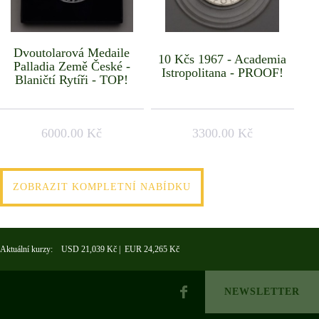
Dvoutolarová Medaile
10 Kčs 1967 - Academia
Palladia Země České -
Istropolitana - PROOF!
Blaničtí Rytíři - TOP!
6000.00 Kč
3300.00 Kč
ZOBRAZIT KOMPLETNÍ NABÍDKU
Aktuální kurzy: USD 21,039 Kč | EUR 24,265 Kč
NEWSLETTER