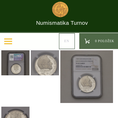
Numismatika Turnov
EN
0 POLOŽEK