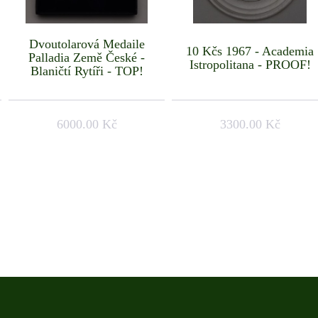
Dvoutolarová Medaile
10 Kčs 1967 - Academia
Palladia Země České -
Istropolitana - PROOF!
Blaničtí Rytíři - TOP!
6000.00 Kč
3300.00 Kč