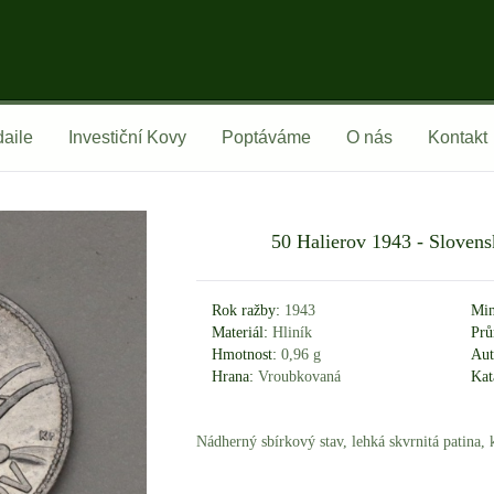
aile
Investiční Kovy
Poptáváme
O nás
Kontakt
50 Halierov 1943 - Slovens
Rok ražby:
1943
Min
Materiál:
Hliník
Prů
Hmotnost:
0,96 g
Aut
Hrana:
Vroubkovaná
Kat
Nádherný sbírkový stav, lehká skvrnitá patina, 