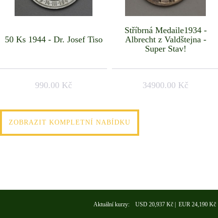
Stříbrná Medaile1934 -
50 Ks 1944 - Dr. Josef Tiso
Albrecht z Valdštejna -
Super Stav!
990.00 Kč
34900.00 Kč
ZOBRAZIT KOMPLETNÍ NABÍDKU
Aktuální kurzy: USD 20,937 Kč | EUR 24,190 Kč