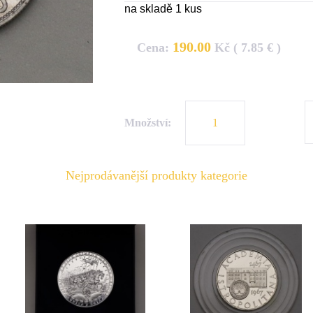
na skladě 1 kus
190.00
Cena:
Kč ( 7.85 € )
Množství:
Nejprodávanější produkty kategorie