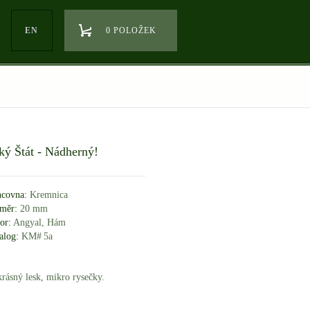
EN
0 POLOŽEK
ký Štát - Nádherný!
covna:
Kremnica
měr:
20 mm
or:
Angyal, Hám
alog:
KM# 5a
krásný lesk, mikro rysečky.