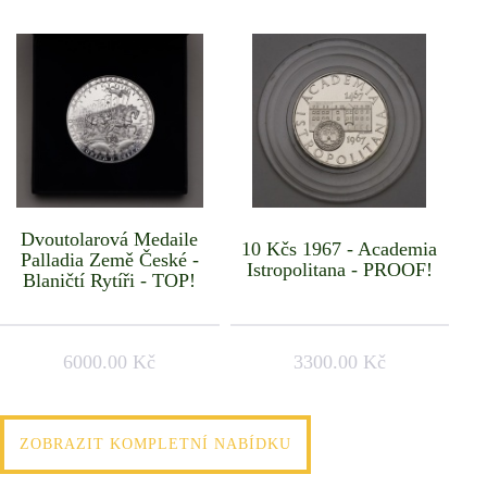
Dvoutolarová Medaile
10 Kčs 1967 - Academia
Palladia Země České -
Istropolitana - PROOF!
Blaničtí Rytíři - TOP!
6000.00 Kč
3300.00 Kč
ZOBRAZIT KOMPLETNÍ NABÍDKU