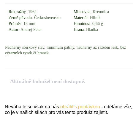
Rok ražby:
1962
Mincovna:
Kremnica
Země původu:
Československo
Materiál:
Hliník
Průměr:
18 mm
Hmotnost:
0,66 g
Autor:
Andrej Peter
Hrana:
Hladká
Nádherný sbírkový stav, minimum patiny, nádherný až ražební lesk, bez
výrazných rysek či hranek.
Aktuálně bohužel není dostupné.
Neváhajte se však na nás
obrátit s poptávkou
- uděláme vše,
co je v našich silách pro vás tento produkt zajistit.