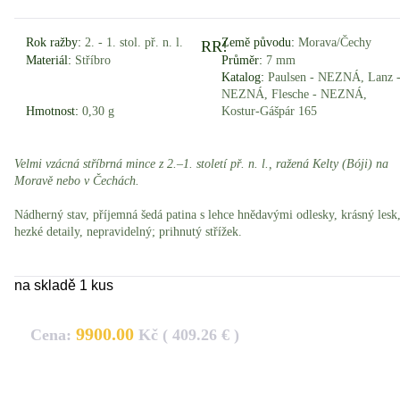
Rok ražby:
2. - 1. stol. př. n. l.
Země původu:
Morava/Čechy
RR!
Materiál:
Stříbro
Průměr:
7 mm
Katalog:
Paulsen - NEZNÁ, Lanz 
NEZNÁ, Flesche - NEZNÁ,
Hmotnost:
0,30 g
Kostur-Gášpár 165
Velmi vzácná stříbrná mince z 2.–1. století př. n. l., ražená Kelty (Bóji) na
Moravě nebo v Čechách.
Nádherný stav, příjemná šedá patina s lehce hnědavými odlesky, krásný lesk
hezké detaily, nepravidelný; prihnutý střížek.
na skladě 1 kus
9900.00
Cena:
Kč ( 409.26 € )