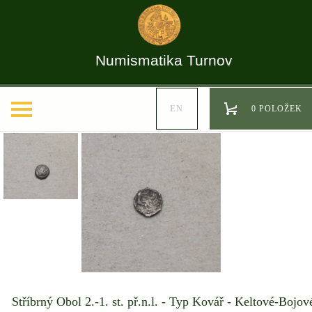
Numismatika Turnov
EN
0 POLOŽEK
Stříbrný Obol 2.-1. st. př.n.l. - Typ Kovář - Keltové-Bojov