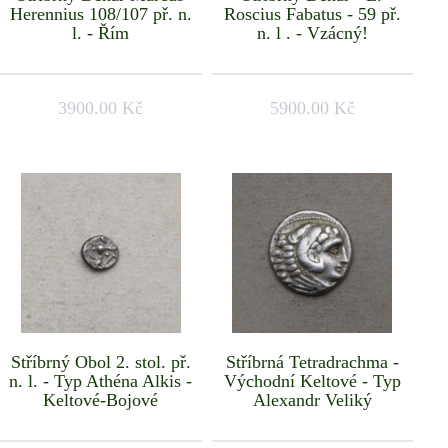
Herennius 108/107 př. n.
Roscius Fabatus - 59 př.
l. - Řím
n. l . - Vzácný!
3900.00 Kč
5900.00 Kč
Stříbrný Obol 2. stol. př.
Stříbrná Tetradrachma -
n. l. - Typ Athéna Alkis -
Východní Keltové - Typ
Keltové-Bojové
Alexandr Veliký