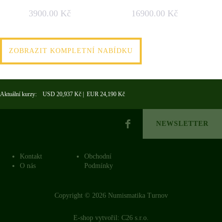
3900.00 Kč
16900.00 Kč
ZOBRAZIT KOMPLETNÍ NABÍDKU
Aktuální kurzy: USD 20,937 Kč | EUR 24,190 Kč
NEWSLETTER
Kontakt
Obchodní
O nás
Podmínky
Copyright © 2026 Numismatika Turnov
E-shop vytvořil:
C26 s.r.o.