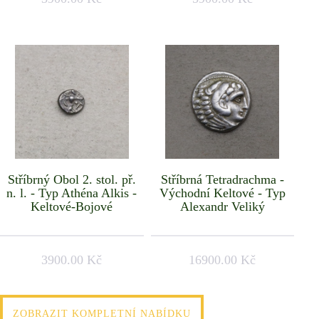
Stříbrný Obol 2. stol. př.
Stříbrná Tetradrachma -
n. l. - Typ Athéna Alkis -
Východní Keltové - Typ
Keltové-Bojové
Alexandr Veliký
3900.00 Kč
16900.00 Kč
ZOBRAZIT KOMPLETNÍ NABÍDKU