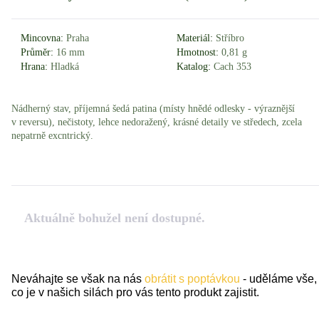
Mincovna:
Praha
Materiál:
Stříbro
Průměr:
16 mm
Hmotnost:
0,81 g
Hrana:
Hladká
Katalog:
Cach 353
Nádherný stav, příjemná šedá patina (místy hnědé odlesky - výraznější
v reversu), nečistoty, lehce nedoražený, krásné detaily ve středech, zcela
nepatrně excntrický.
Aktuálně bohužel není dostupné.
Neváhajte se však na nás
obrátit s poptávkou
- uděláme vše,
co je v našich silách pro vás tento produkt zajistit.