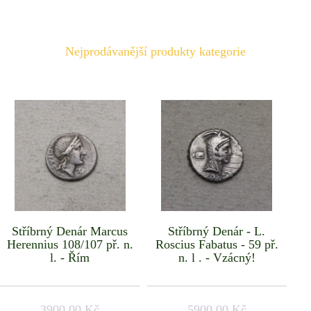
Nejprodávanější produkty kategorie
Stříbrný Denár Marcus
Stříbrný Denár - L.
Herennius 108/107 př. n.
Roscius Fabatus - 59 př.
l. - Řím
n. l . - Vzácný!
3900.00 Kč
5900.00 Kč