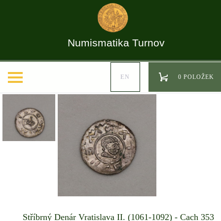
Numismatika Turnov
EN
0 POLOŽEK
Stříbrný Denár Vratislava II. (1061-1092) - Cach 353