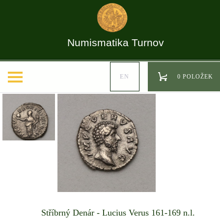
Numismatika Turnov
EN
0 POLOŽEK
Stříbrný Denár - Lucius Verus 161-169 n.l.