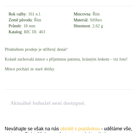
Rok ražby:
161 n.l.
Mincovna:
Řím
Země původu:
Řím
Materiál:
Stříbro
Průměr:
18 mm
Hmotnost:
2,62 g
Katalog:
RIC III. 463
Předmětem prodeje je stříbrný denár!
Krásně zachovalá mince s příjemnou patinou, krásným leskem - viz foto!
Mince pochází ze staré sbírky.
Aktuálně bohužel není dostupné.
Neváhajte se však na nás
obrátit s poptávkou
- uděláme vše,