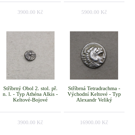
3900.00 Kč
5900.00 Kč
Stříbrný Obol 2. stol. př.
Stříbrná Tetradrachma -
n. l. - Typ Athéna Alkis -
Východní Keltové - Typ
Keltové-Bojové
Alexandr Veliký
3900.00 Kč
16900.00 Kč