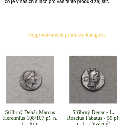
co je v našich silách pro vás tento produkt zajistit.
Nejprodávanější produkty kategorie
Stříbrný Denár Marcus
Stříbrný Denár - L.
Herennius 108/107 př. n.
Roscius Fabatus - 59 př.
l. - Řím
n. l . - Vzácný!