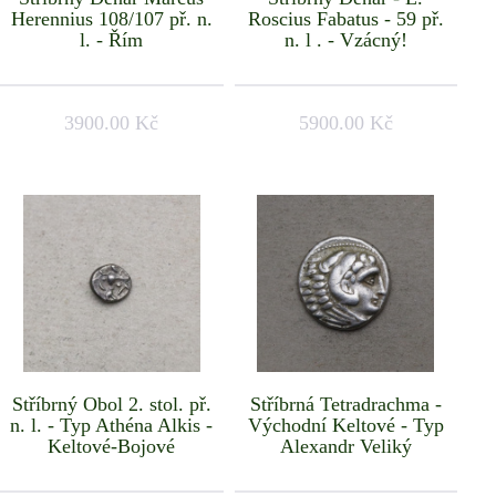
Herennius 108/107 př. n.
Roscius Fabatus - 59 př.
l. - Řím
n. l . - Vzácný!
3900.00 Kč
5900.00 Kč
Stříbrný Obol 2. stol. př.
Stříbrná Tetradrachma -
n. l. - Typ Athéna Alkis -
Východní Keltové - Typ
Keltové-Bojové
Alexandr Veliký