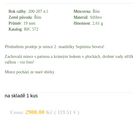
Rok ražby:
200-207 n.l.
Mincovna:
Řím
Země původu:
Řím
Materiál:
Stříbro
Průměr:
19 mm
Hmotnost:
2,61 g
Katalog:
RIC 572
Předmětem prodeje je mince 2. manželky Septimia Severa!
Zachovalá mince s patinou a krásným leskem v plochách, drobné vady stříž
ražbou - viz foto!
Mince pochází ze staré sbírky.
na skladě 1 kus
2900.00
Cena:
Kč ( 119.51 € )