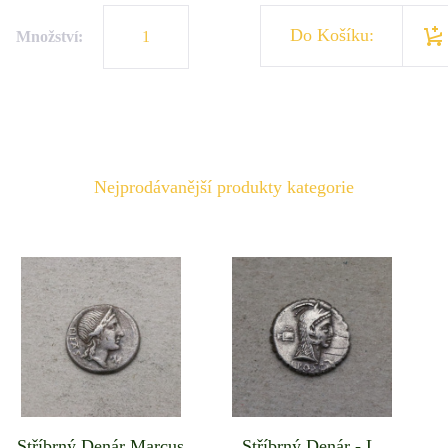
Do Košíku:
Množství:
Nejprodávanější produkty kategorie
Stříbrný Denár Marcus
Stříbrný Denár - L.