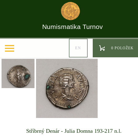
Numismatika Turnov
EN
0 POLOŽEK
Stříbrný Denár - Julia Domna 193-217 n.l.