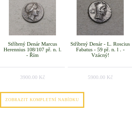
Stříbrný Denár Marcus
Stříbrný Denár - L. Roscius
Herennius 108/107 př. n. l.
Fabatus - 59 př. n. l . -
- Řím
Vzácný!
3900.00 Kč
5900.00 Kč
ZOBRAZIT KOMPLETNÍ NABÍDKU