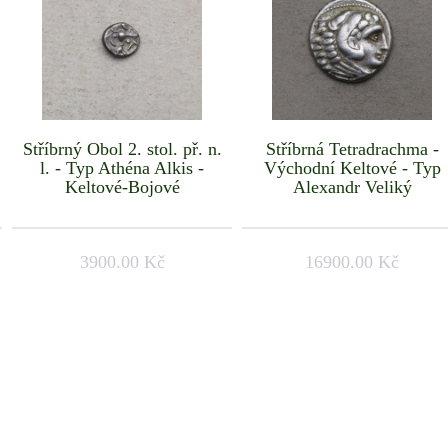
Stříbrný Obol 2. stol. př. n.
Stříbrná Tetradrachma -
l. - Typ Athéna Alkis -
Východní Keltové - Typ
Keltové-Bojové
Alexandr Veliký
3900.00 Kč
16900.00 Kč