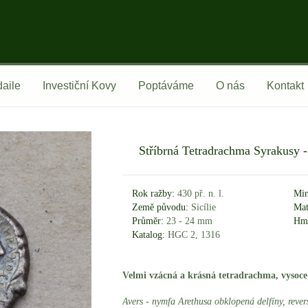
aile
Investiční Kovy
Poptáváme
O nás
Kontakt
Stříbrná Tetradrachma Syrakusy - S
Rok ražby:
430 př. n. l.
Min
Země původu:
Sicílie
Mat
Průměr:
23 - 24 mm
Hmo
Katalog:
HGC 2, 1316
Velmi vzácná a krásná tetradrachma, vysoc
Avers - nymfa Arethusa obklopená delfíny, revers