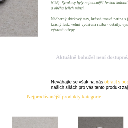
Niké).
Syrakusy byly nejmocnější řeckou kolonií n
a oběhu jejich mincí.
Nádherný sbírkový stav, krásná tmavá patina s
krásný lesk, velmi vydařená ražba - detaily, vys
výrazné otřepy.
Aktuálně bohužel není dostupné
Neváhajte se však na nás
obrátit s p
našich silách pro vás tento produkt zaji
Nejprodávanější produkty kategorie