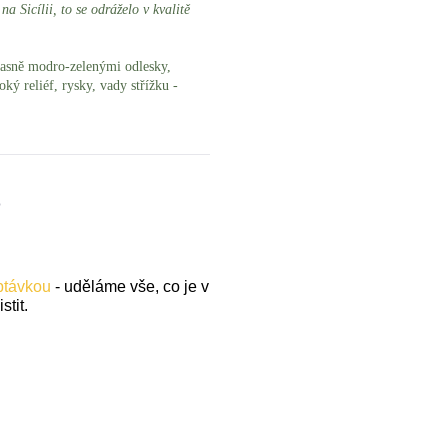
a Sicílii, to se odráželo v kvalitě
 jasně modro-zelenými odlesky,
oký reliéf, rysky, vady střížku -
.
optávkou
- uděláme vše, co je v
stit.