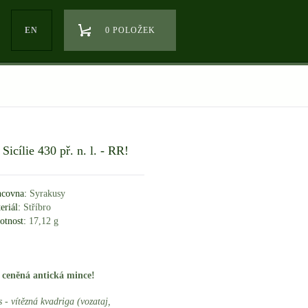
EN
0 POLOŽEK
icílie 430 př. n. l. - RR!
covna:
Syrakusy
eriál:
Stříbro
tnost:
17,12 g
e ceněná antická mince!
 - vítězná kvadriga (vozataj,