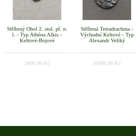
Stříbrný Obol 2. stol. př. n.
Stříbrná Tetradrachma -
l. - Typ Athéna Alkis -
Východní Keltové - Typ
Keltové-Bojové
Alexandr Veliký
3900.00 Kč
16900.00 Kč