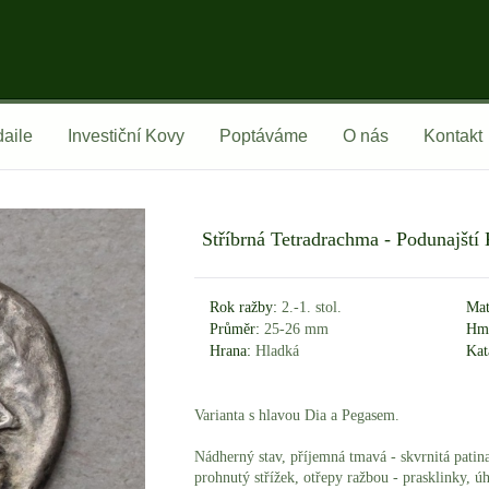
aile
Investiční Kovy
Poptáváme
O nás
Kontakt
Stříbrná Tetradrachma - Podunajští
Rok ražby:
2.-1. stol.
Mat
Průměr:
25-26 mm
Hmo
Hrana:
Hladká
Kat
Varianta s hlavou Dia a Pegasem.
Nádherný stav, příjemná tmavá - skvrnitá patina
prohnutý střížek, otřepy ražbou - prasklinky, ú