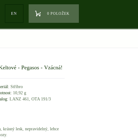
EN
0 POLOŽEK
 Keltové - Pegasos - Vzácná!
eriál:
Stříbro
tnost:
10,92 g
alog:
LANZ 461, OTA 191/3
, krásný lesk, nepravidelný, lehce
hozy.