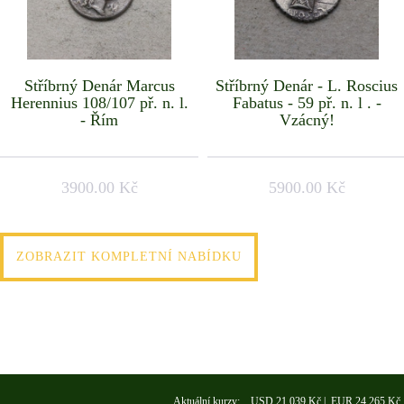
Stříbrný Denár Marcus
Stříbrný Denár - L. Roscius
Herennius 108/107 př. n. l.
Fabatus - 59 př. n. l . -
- Řím
Vzácný!
3900.00 Kč
5900.00 Kč
ZOBRAZIT KOMPLETNÍ NABÍDKU
Aktuální kurzy: USD 21,039 Kč | EUR 24,265 Kč