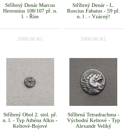
Stříbrný Denár Marcus
Stříbrný Denár - L.
Herennius 108/107 př. n.
Roscius Fabatus - 59 př.
l. - Řím
n. l . - Vzácný!
3900.00 Kč
5900.00 Kč
Stříbrný Obol 2. stol. př.
Stříbrná Tetradrachma -
n. l. - Typ Athéna Alkis -
Východní Keltové - Typ
Keltové-Bojové
Alexandr Veliký