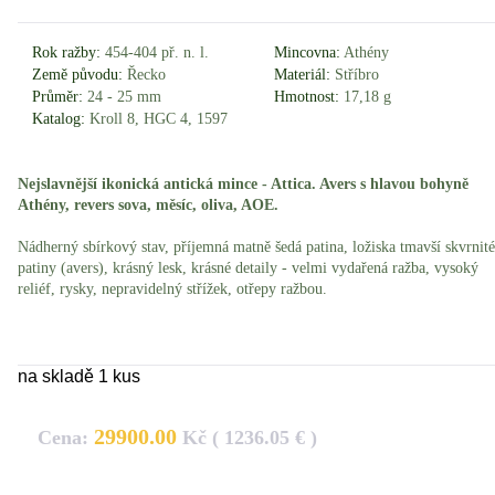
Rok ražby:
454-404 př. n. l.
Mincovna:
Athény
Země původu:
Řecko
Materiál:
Stříbro
Průměr:
24 - 25 mm
Hmotnost:
17,18 g
Katalog:
Kroll 8, HGC 4, 1597
Nejslavnější ikonická antická mince - Attica. Avers s hlavou bohyně
Athény, revers sova, měsíc, oliva, AOE.
Nádherný sbírkový stav, příjemná matně šedá patina, ložiska tmavší skvrnité
patiny (avers), krásný lesk, krásné detaily - velmi vydařená ražba, vysoký
reliéf, rysky, nepravidelný střížek, otřepy ražbou.
na skladě 1 kus
29900.00
Cena:
Kč ( 1236.05 € )