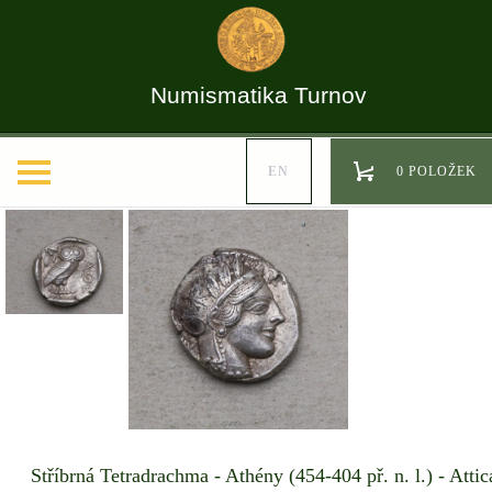
Numismatika Turnov
EN
0 POLOŽEK
Stříbrná Tetradrachma - Athény (454-404 př. n. l.) - Attic