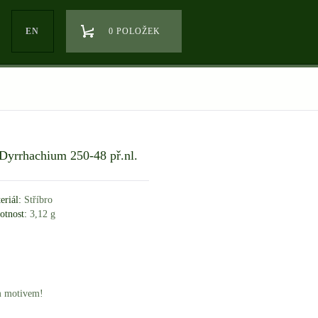
EN
0 POLOŽEK
 Dyrrhachium 250-48 př.nl.
eriál:
Stříbro
tnost:
3,12 g
m motivem!