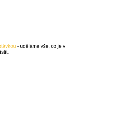
.
optávkou
- uděláme vše, co je v
stit.