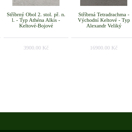
Stříbrný Obol 2. stol. př. n.
Stříbrná Tetradrachma -
l. - Typ Athéna Alkis -
Východní Keltové - Typ
Keltové-Bojové
Alexandr Veliký
3900.00 Kč
16900.00 Kč