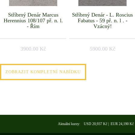
Stříbrný Denár Marcus
Stříbrný Denár - L. Roscius
Herennius 108/107 př. n. l.
Fabatus - 59 př. n. l . -
- Řím
Vzácný!
3900.00 Kč
5900.00 Kč
ZOBRAZIT KOMPLETNÍ NABÍDKU
Aktuální kurzy: USD 20,937 Kč | EUR 24,190 Kč