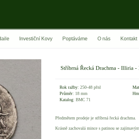
aile
Investiční Kovy
Poptáváme
O nás
Kontakt
Stříbrná Řecká Drachma - Illiria -
Rok ražby:
250-48 přnl
Mat
Průměr:
18 mm
Hmo
Katalog:
BMC 71
Předmětem prodeje je stříbrná řecká drachma.
Krásně zachovalá mince s patinou se zajímavý